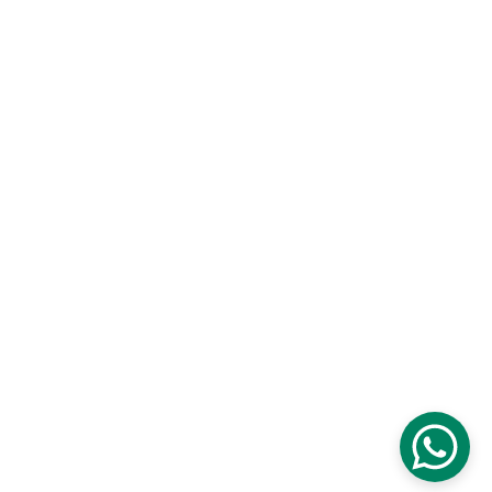
İletişim Spenge
Telefon: 
05225 8623050
E-posta: 
kontakt@time2learn-enger.de
Adres
:
Lange Str. 62, 
32139 Spenge
Yasal bilgiler
Yayıncı bilgileri
Veri koruma
© 2025. Tüm hakları saklıdır.