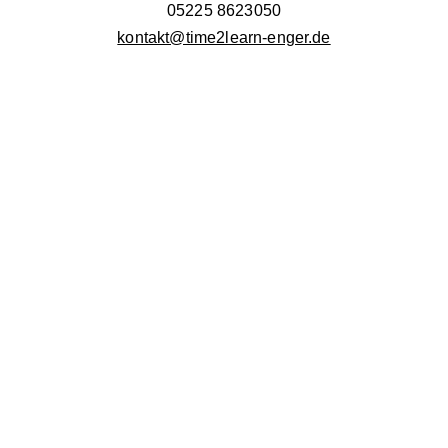
05225 8623050
kontakt@time2learn-enger.de
İletişim Enger
Telefon: 
05224 938911
E-posta: 
kontakt@time2learn-enger.de
Adres:
Brandstraße 15, 
32130 Enger