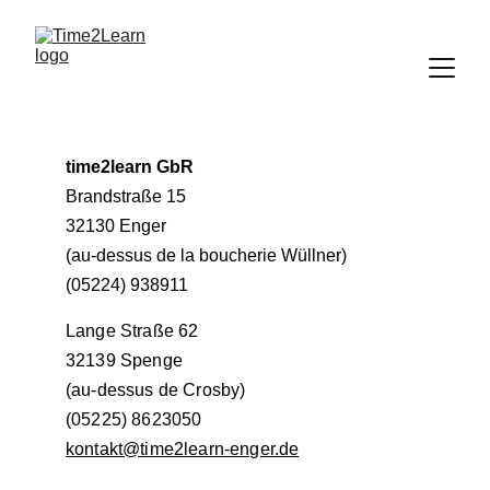
time2learn GbR
Brandstraße 15
32130 Enger
(au-dessus de la boucherie Wüllner)
(05224) 938911
Lange Straße 62
32139 Spenge
(au-dessus de Crosby)
(05225) 8623050
kontakt@time2learn-enger.de