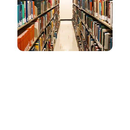
Kontakt Enger
Telefon: 
05224 938911
E-Mail: 
kontakt@time2learn-enger.de